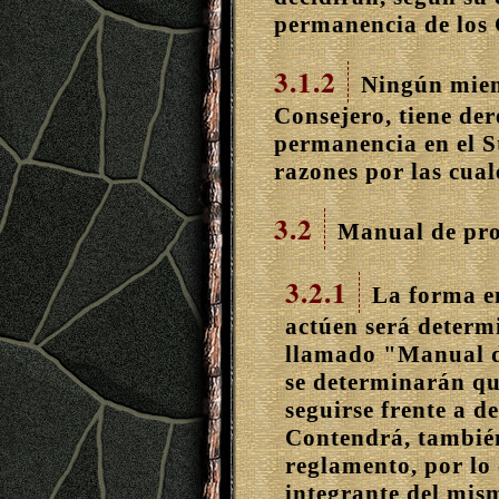
permanencia de los
3.1.2
Ningún miem
Consejero, tiene de
permanencia en el St
razones por las cual
3.2
Manual de pro
3.2.1
La forma en
actúen será determ
llamado "Manual de
se determinarán q
seguirse frente a d
Contendrá, también
reglamento, por lo 
integrante del mism