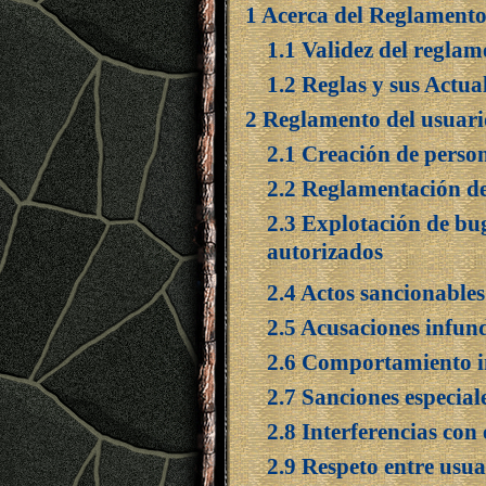
1 Acerca del Reglament
1.1 Validez del reglam
1.2 Reglas y sus Actua
2 Reglamento del usuari
2.1 Creación de perso
2.2 Reglamentación de
2.3 Explotación de bu
autorizados
2.4 Actos sancionables
2.5 Acusaciones infun
2.6 Comportamiento in
2.7 Sanciones especial
2.8 Interferencias con 
2.9 Respeto entre usua