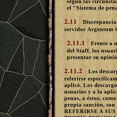
según las circunsta
el "Sistema de pena
2.11
Discrepancias
servidor Argentum O
2.11.1
Frente a u
del Staff, los usua
presentar su opinió
2.11.2
Los descar
referirse específicam
aplicó. Los descargo
usuarios y a la apli
penas, a éstos, com
propia sanción, son
REFERIRSE A SUS