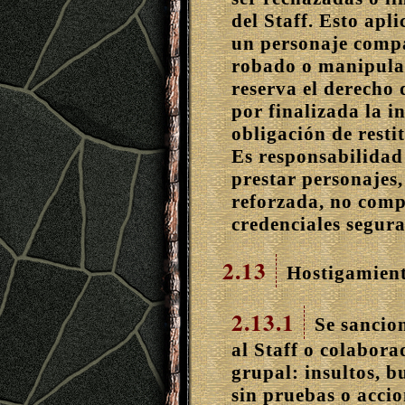
del Staff. Esto apl
un personaje compa
robado o manipulad
reserva el derecho 
por finalizada la in
obligación de resti
Es responsabilidad
prestar personajes,
reforzada, no comp
credenciales segura
2.13
Hostigamient
2.13.1
Se sancion
al Staff o colabora
grupal: insultos, b
sin pruebas o accio