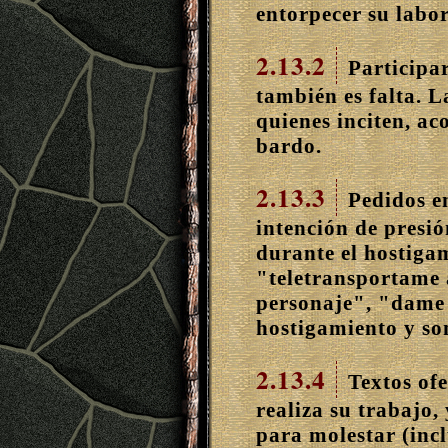
entorpecer su labor
2.13.2
Participar
también es falta. 
quienes inciten, a
bardo.
2.13.3
Pedidos en
intención de presió
durante el hostigam
"teletransportame 
personaje", "dame 
hostigamiento y so
2.13.4
Textos of
realiza su trabajo,
para molestar (inc