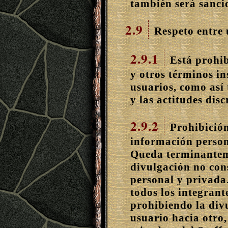
también será sanci
2.9
Respeto entre 
2.9.1
Está prohibi
y otros términos in
usuarios, como así 
y las actitudes dis
2.9.2
Prohibición
información person
Queda terminantem
divulgación no con
personal y privada.
todos los integrant
prohibiendo la div
usuario hacia otro