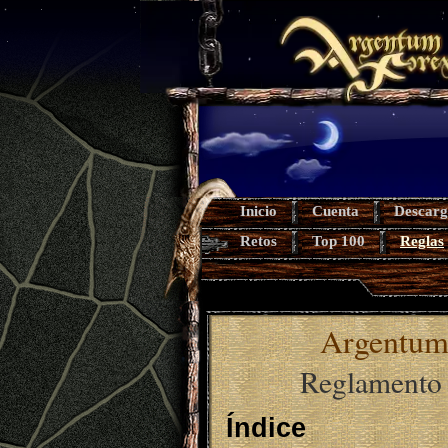
Inicio
Cuenta
Descarg
Retos
Top 100
Reglas
Argentum
Reglamento o
Índice