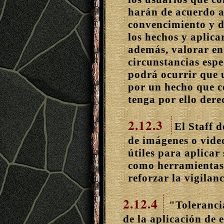
harán de acuerdo a
convencimiento y d
los hechos y aplica
además, valorar en
circunstancias espe
podrá ocurrir que 
por un hecho que c
tenga por ello dere
2.12.3
El Staff 
de imágenes o vide
útiles para aplicar
como herramientas 
reforzar la vigilan
2.12.4
"Toleranci
de la aplicación de 