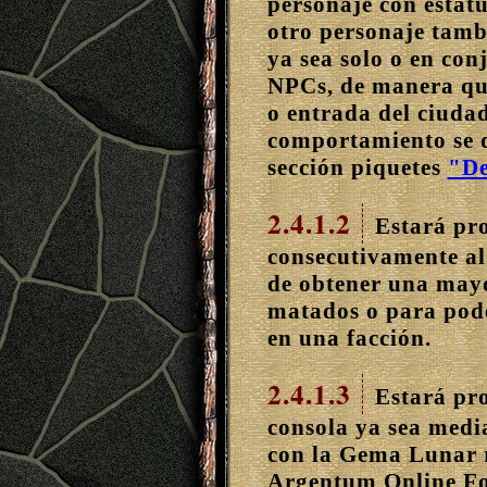
personaje con estat
otro personaje tamb
ya sea solo o en con
NPCs, de manera que
o entrada del ciudad
comportamiento se d
sección piquetes
"De
2.4.1.2
Estará pr
consecutivamente al
de obtener una mayo
matados o para pod
en una facción.
2.4.1.3
Estará pro
consola ya sea media
con la Gema Lunar re
Argentum Online Fo