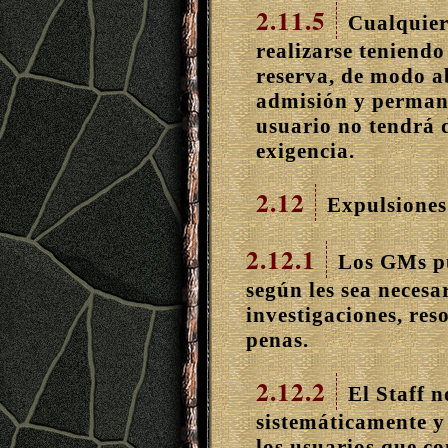
2.11.5
Cualquier
realizarse teniendo
reserva, de modo ab
admisión y permane
usuario no tendrá 
exigencia.
2.12
Expulsiones 
2.12.1
Los GMs pu
según les sea necesa
investigaciones, reso
penas.
2.12.2
El Staff n
sistemáticamente y
los usuarios que co