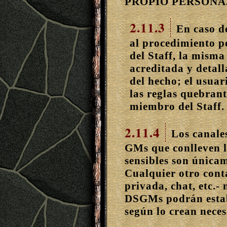
PROPIO PERSONAJE, 
2.11.3
En caso de
al procedimiento 
del Staff, la misma
acreditada y detall
del hecho; el usuar
las reglas quebran
miembro del Staff.
2.11.4
Los canales
GMs que conlleven l
sensibles son únicam
Cualquier otro cont
privada, chat, etc.- 
DSGMs podrán estab
según lo crean neces