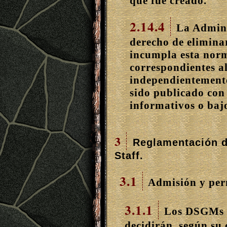
que fue creado.
2.14.4
La Adminis
derecho de elimina
incumpla esta norm
correspondientes al
independientemente
sido publicado con 
informativos o bajo
3
Reglamentación 
Staff.
3.1
Admisión y per
3.1.1
Los DSGMs (
decidirán, según su 