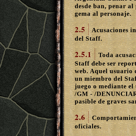
desde ban, penar al 
gema al personaje.
2.5
Acusaciones i
del Staff.
2.5.1
Toda acusac
Staff debe ser repo
web. Aquel usuario 
un miembro del Staff
juego o mediante el
/GM - /DENUNCIAR d
pasible de graves sa
2.6
Comportamient
oficiales.