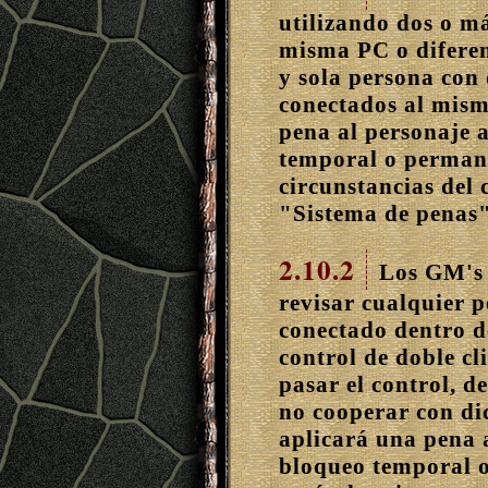
utilizando dos o má
misma PC o diferen
y sola persona con
conectados al mism
pena al personaje 
temporal o permane
circunstancias del c
"Sistema de penas"
2.10.2
Los GM's d
revisar cualquier p
conectado dentro de
control de doble cl
pasar el control, d
no cooperar con di
aplicará una pena 
bloqueo temporal o