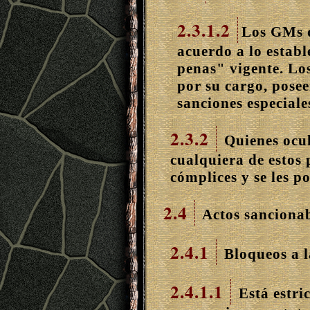
2.3.1.2
Los GMs d
acuerdo a lo establ
penas" vigente. Lo
por su cargo, posee
sanciones especiales
2.3.2
Quienes ocul
cualquiera de estos
cómplices y se les p
2.4
Actos sancionab
2.4.1
Bloqueos a la
2.4.1.1
Está estri