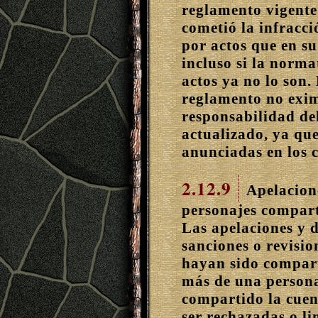
reglamento vigente
cometió la infracci
por actos que en s
incluso si la norm
actos ya no lo son.
reglamento no exim
responsabilidad de
actualizado, ya que
anunciadas en los c
2.12.9
Apelacione
personajes compart
Las apelaciones y d
sanciones o revisio
hayan sido compart
más de una persona
compartido la cue
ser rechazadas o li