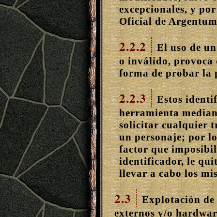
excepcionales, y po
Oficial de Argentum
2.2.2
El uso de u
o inválido
, provoca 
forma de probar la 
2.2.3
Estos identif
herramienta mediant
solicitar cualquier 
un personaje; por lo
factor que imposibil
identificador, le qu
llevar a cabo los mi
2.3
Explotación de
externos y/o hardwar