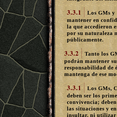
3.3.1
Los GMs y 
mantener en confid
la que accedieron e
por su naturaleza 
públicamente.
3.3.2
Tanto los G
podrán mantener su 
responsabilidad de é
mantenga de ese mo
3.3.1
Los GMs, C
deben ser los prime
convivencia; deben 
las situaciones y 
insultar, ni utiliza