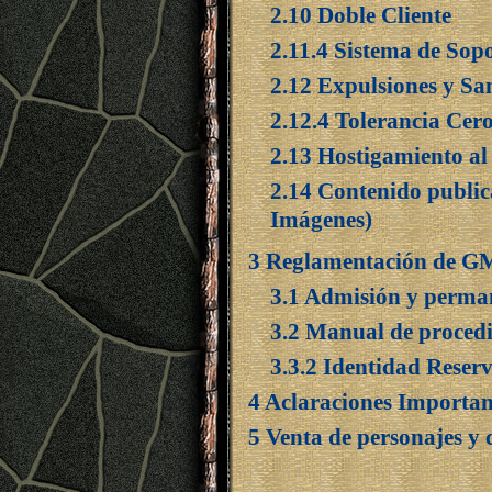
2.10 Doble Cliente
2.11.4 Sistema de Sop
2.12 Expulsiones y Sa
2.12.4 Tolerancia Cer
2.13 Hostigamiento al
2.14 Contenido publi
Imágenes)
3 Reglamentación de GM
3.1 Admisión y perma
3.2 Manual de proced
3.3.2 Identidad Reser
4 Aclaraciones Importan
5 Venta de personajes y