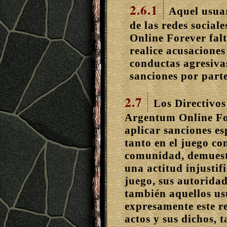
2.6.1
Aquel usuar
de las redes social
Online Forever falt
realice acusaciones
conductas agresivas
sanciones por parte
2.7
Los Directivos
Argentum Online For
aplicar sanciones esp
tanto en el juego co
comunidad, demuest
una actitud injustif
juego, sus autorida
también aquellos usu
expresamente este r
actos y sus dichos, 