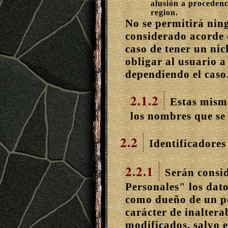
alusión a procedenc
region.
No se permitirá nin
considerado acorde 
caso de tener un nic
obligar al usuario a
dependiendo el caso
2.1.2
Estas misma
los nombres que se
2.2
Identificadores
2.2.1
Serán consi
Personales"
los dat
como dueño de un p
carácter de inaltera
modificados, salvo e