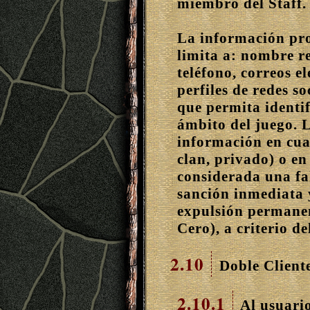
miembro del Staff.
La información pro
limita a: nombre r
teléfono, correos el
perfiles de redes so
que permita identif
ámbito del juego. 
información en cual
clan, privado) o en 
considerada una fa
sanción inmediata y
expulsión permanen
Cero), a criterio de
2.10
Doble Cliente
2.10.1
Al usuario