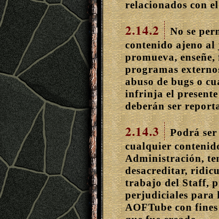
relacionados con el
2.14.2
No se perm
contenido ajeno al 
promueva, enseñe, f
programas externos,
abuso de bugs o cu
infrinja el present
deberán ser report
2.14.3
Podrá ser
cualquier contenido
Administración, te
desacreditar, ridicu
trabajo del Staff,
perjudiciales para 
AOFTube con fines d