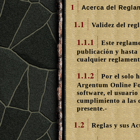
1
Acerca del Regla
1.1
Validez del reg
1.1.1
Este reglame
publicación y hasta
cualquier reglament
1.1.2
Por el solo 
Argentum Online Fo
software, el usuario
cumplimiento a las c
presente.-
1.2
Reglas y sus Ac